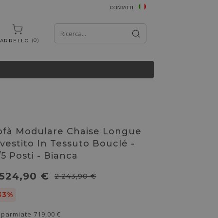
CONTATTI
0
ARRELLO
ofà Modulare Chaise Longue
ivestito In Tessuto Bouclé -
/5 Posti - Bianca
.524,90 €
2.243,90 €
33%
sparmiate
719,00 €