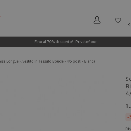
C
Fino al 70% di sconto! | Privatefloor
se Longue Rivestito in Tessuto Bouclé - 4/5 posti - Bianca
S
R
4
1
-
Ri