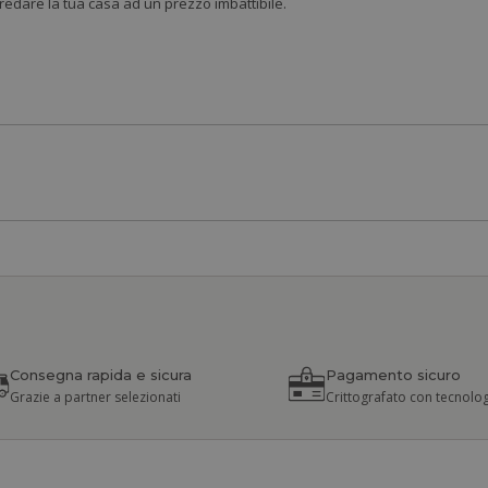
rredare la tua casa ad un prezzo imbattibile.
Consegna rapida e sicura
Pagamento sicuro
Grazie a partner selezionati
Crittografato con tecnolog