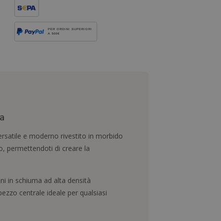
PER ORDINI SUPERIORI
A 500€
ca
ersatile e moderno rivestito in morbido
o, permettendoti di creare la
ini in schiuma ad alta densità
ezzo centrale ideale per qualsiasi