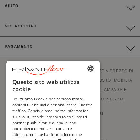
AIUTO
MIO ACCOUNT
PAGAMENTO
PRIVATEFLOOR È IL PRIMO SITO DI VENDITE A PREZZO DI
ENGLISH
FABBRICA E OTTIMI AFFARI A PREZZI DI COSTO. MOBILIA
Questo sito web utilizza
cookie
ELEGANTE, DIVANI, PEZZI DECORATIVI, LAMPADE E
FRENCH
Utilizziamo i cookie per personalizzare
CAMINETTI, ARREDI DI DESIGN A BASSO PREZZO.
DUTCH
contenuti, annunci e per analizzare il nostro
traffico. Condividiamo inoltre informazioni
GERMAN
DIRITTO DI RECESSO E RESI
sul tuo utilizzo del nostro sito con i nostri
partner pubblicitari e di analisi che
ITALIAN
TERMINI E CONDIZIONI
potrebbero combinarle con altre
PORTUGUESE
informazioni che hai fornito loro o che