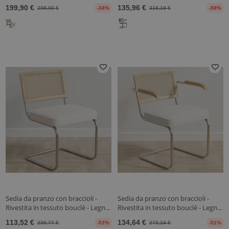
199,90 €
135,96 €
298,90 €
-34%
318,18 €
-58%
Sedia da pranzo con braccioli -
Sedia da pranzo con braccioli -
Rivestita in tessuto bouclé - Legn...
Rivestita in tessuto bouclé - Legn...
113,52 €
134,64 €
236,77 €
-53%
273,24 €
-51%