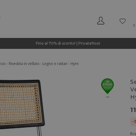
C
Fino al 70% di sconto! | Privatefloor
zo - Rivestita in velluto - Legno e rattan - Hyre
S
V
H
1
-
Ri