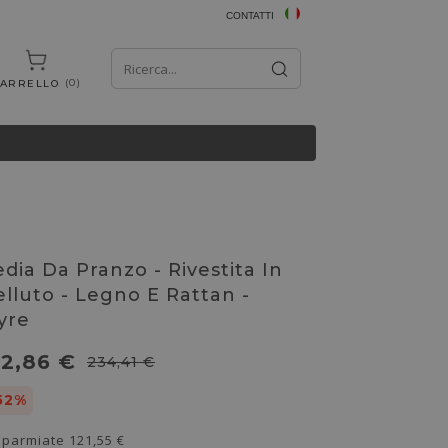
CONTATTI
0
ARRELLO
edia Da Pranzo - Rivestita In
elluto - Legno E Rattan -
yre
12,86 €
234,41 €
52%
sparmiate
121,55 €