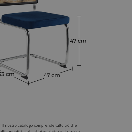
r. Il nostro catalogo comprende tutto ciò che
lli, tappeti, tavoli…abbiamo tutto e al prezzo