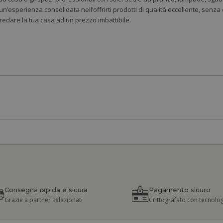
 un’esperienza consolidata nell’offrirti prodotti di qualità eccellente, senz
rredare la tua casa ad un prezzo imbattibile.
Consegna rapida e sicura
Pagamento sicuro
Grazie a partner selezionati
Crittografato con tecnolog