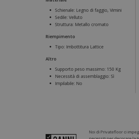
Schienale:
Legno di faggio, Vimini
Sedile:
Velluto
Struttura:
Metallo cromato
Riempimento
Tipo:
Imbottitura Lattice
Altro
Supporto peso massimo:
150 Kg
Necessità di assemblaggio:
Sì
Impilabile:
No
Noi di Privatefloor ci impe
necessiti per decorare la t