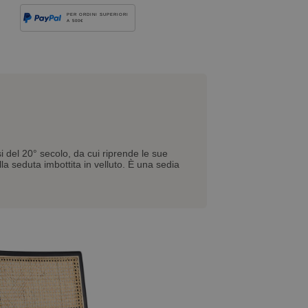
PER ORDINI SUPERIORI
A 500€
i del 20° secolo, da cui riprende le sue
lla seduta imbottita in velluto. È una sedia