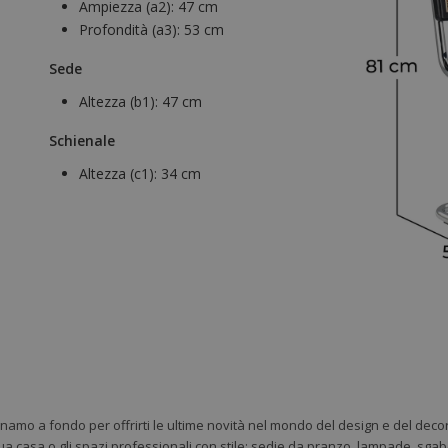
Ampiezza (a2):
47 cm
Profondità (a3):
53 cm
Sede
Altezza (b1):
47 cm
Schienale
Altezza (c1):
34 cm
gnamo a fondo per offrirti le ultime novità nel mondo del design e del deco
ua casa o gli spazi professionali con stile: sedie da pranzo, lampade, sgabe