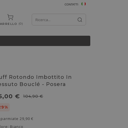
CONTATTI
0
ARRELLO
uff Rotondo Imbottito In
essuto Bouclé - Posera
5,00 €
104,90 €
29%
sparmiate
29,90 €
lore:
Bianco