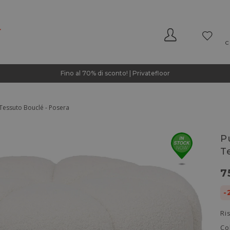
C
Fino al 70% di sconto! | Privatefloor
 Tessuto Bouclé - Posera
P
T
7
-
Ri
Co