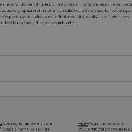
gnamo a fondo per offrirti le ultime novità nel mondo del design e del deco
ua casa o gli spazi professionali con stile: sedie da pranzo, lampade, sgabe
 un’esperienza consolidata nell’offrirti prodotti di qualità eccellente, senz
rredare la tua casa ad un prezzo imbattibile.
Consegna rapida e sicura
Pagamento sicuro
Grazie a partner selezionati
Crittografato con tecnolog