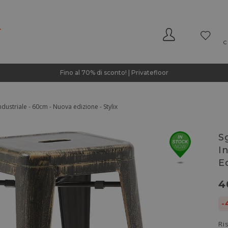
C
Fino al 70% di sconto! | Privatefloor
dustriale - 60cm - Nuova edizione - Stylix
S
I
Ed
4
-
Ri