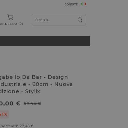
CONTATTI
0
ARRELLO
gabello Da Bar - Design
ndustriale - 60cm - Nuova
izione - Stylix
0,00 €
67,43 €
41%
sparmiate
27,43 €