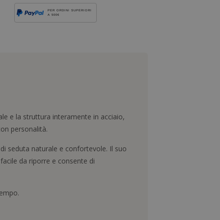
PER ORDINI SUPERIORI
A 500€
le e la struttura interamente in acciaio,
con personalità.
di seduta naturale e confortevole. Il suo
facile da riporre e consente di
tempo.